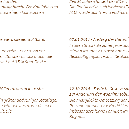
he hat den
Seit 90 Jahren fordert der RDM
ausgebracht. Die Kauffälle sind
Die Politik hatte sich für dieses 
s auf einem historischen
2013 wurde das Thema endlich in 
erwerbssteuer auf 3,5 %
02.01.2017 - Anstieg der Bürom
In allen Stadtkategorien, wie au
lten beim Erwerb von der
Mieten im Jahr 2016 gestiegen. G
en. Darüber hinaus macht die
Beschäftigungsniveau in Deutschl
it auf 3,5 % Sinn. Da die
- Villenanwesen in bester
12.10.2016 - Endlich! Gesetzesi
zur Änderung der Wohnimmobilie
in grüner und ruhiger Stadtlage.
Die missglückte Umsetzung der E
fte Villenanwesen wurde nach
Personengruppen zur Kreditklem
t. Die...
insbesondere junge Familien im
Beginn...