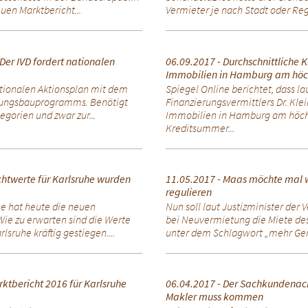
uen Marktbericht...
Vermieter je nach Stadt oder Reg
Der IVD fordert nationalen
06.09.2017 - Durchschnittliche
Immobilien in Hamburg am höc
ationalen Aktionsplan mit dem
Spiegel Online berichtet, dass la
hnungsbauprogramms. Benötigt
Finanzierungsvermittlers Dr. Kle
gorien und zwar zur...
Immobilien in Hamburg am höchs
Kreditsummer...
chtwerte für Karlsruhe wurden
11.05.2017 - Maas möchte mal 
regulieren
e hat heute die neuen
Nun soll laut Justizminister der 
Wie zu erwarten sind die Werte
bei Neuvermietung die Miete des
sruhe kräftig gestiegen....
unter dem Schlagwort „mehr Gerec
ktbericht 2016 für Karlsruhe
06.04.2017 - Der Sachkundenac
Makler muss kommen