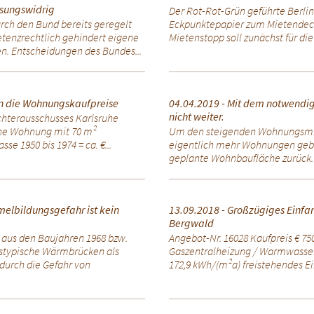
sungswidrig
Der Rot-Rot-Grün geführte Berlin
rch den Bund bereits geregelt
Eckpunktepapier zum Mietendeck
tenzrechtlich gehindert eigene
Mietenstopp soll zunächst für die
n. Entscheidungen des Bundes...
gen die Wohnungskaufpreise
04.04.2019 - Mit dem notwendi
nicht weiter.
chterausschusses Karlsruhe
eine Wohnung mit 70 m²
Um den steigenden Wohnungsmie
e 1950 bis 1974 = ca. €...
eigentlich mehr Wohnungen geba
geplante Wohnbaufläche zurück. G
melbildungsgefahr ist kein
13.09.2018 - Großzügiges Einfam
Bergwald
aus den Baujahren 1968 bzw.
Angebot-Nr. 16028 Kaufpreis € 750
stypische Wärmbrücken als
Gaszentralheizung / Warmwasser
urch die Gefahr von
172,9 kWh/(m²a) freistehendes Ei