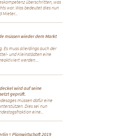
zeskompetenz überschritten, was
chts war. Was bedeutet dies nun
 Mieter...
nde müssen wieder dem Markt
. Es muss allerdings auch der
tel- und Kleinstädten eine
eaktiviert werden....
ndeckel wird auf seine
etzt geprüft.
undesages müssen dafür eine
nterstützen. Dies sei nun
destagsfraktion eine...
erlin = Planwirtschaft 2019