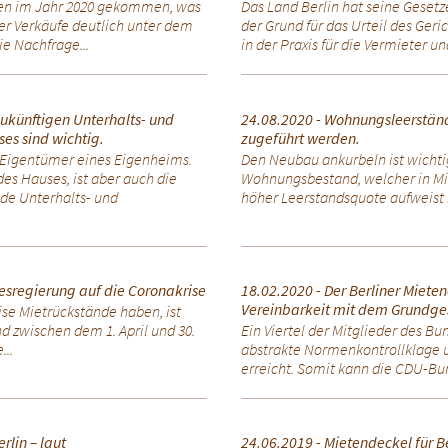
ufen im Jahr 2020 gekommen, was
Das Land Berlin hat seine Geset
er Verkäufe deutlich unter dem
der Grund für das Urteil des Geri
ie Nachfrage...
in der Praxis für die Vermieter und
zukünftigen Unterhalts- und
24.08.2020 - Wohnungsleerstä
es sind wichtig.
zugeführt werden.
 Eigentümer eines Eigenheims.
Den Neubau ankurbeln ist wichtig
es Hauses, ist aber auch die
Wohnungsbestand, welcher in Mit
nde Unterhalts- und
höher Leerstandsquote aufweist r
esregierung auf die Coronakrise
18.02.2020 - Der Berliner Miete
Vereinbarkeit mit dem Grundges
ise Mietrückstände haben, ist
 zwischen dem 1. April und 30.
Ein Viertel der Mitglieder des B
...
abstrakte Normenkontrollklage u
erreicht. Somit kann die CDU-Bun
rlin – laut
24.06.2019 - Mietendeckel für B