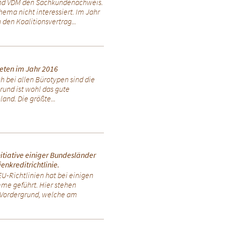
 und VDM den Sachkundenachweis.
Thema nicht interessiert. Im Jahr
den Koalitionsvertrag...
ieten im Jahr 2016
ch bei allen Bürotypen sind die
rund ist wohl das gute
and. Die größte...
nitiative einiger Bundesländer
nkreditrichtlinie.
U-Richtlinien hat bei einigen
me geführt. Hier stehen
 Vordergrund, welche am