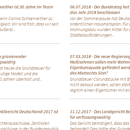
reither ist 30 Jahre im Team
06.07.2018 - Der Bundestag hat
das Jahr 2018 beschlossen
terin Corina Ochsenreither zu
Vor der Sommerpause hat Deutsc
keit. Wir sind froh, dass wir seit
ordentlichen Haushaltsplan. Für 
ußerst...
Wohnungsbau wurden Mittel für
Städtebauförderungen...
n gravierender
07.03.2018 - Die neue Regierung
gswidrig
Maßnahmen sollen mehr Wohnr
Eigentumsquote gefördert werd
t heute die Grundsteuer für
des Mietrechts Sinn?
eutige Modell und die
Jahren überholt und...
Grundsteuer CGrundstücke mit B
nicht bebaut werden, sollen stärk
legitim einen Eigentümer mit eine
ktbericht Deutschland 2017 ist
11.12.2017 - Das Landgericht Be
für verfassungswidrig
achterausschüsse, Zentralen
Das Gericht bemängelt, dass das
usschüsse in der Bundesrepublik
behandelt.Dies hätte drei Gründe