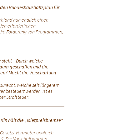
 den Bundeshaushaltsplan für
hland nun endlich einen
den erforderlichen
 die Förderung von Programmen,
 steht – Durch welche
aum geschaffen und die
en? Macht die Verschärfung
aurecht, welche seit längerem
er besteuert werden. Ist es
r Strafsteuer...
rlin hält die „Mietpreisbremse“
 Gesetzt Vermieter ungleich
:1. Die Vorschrift würden