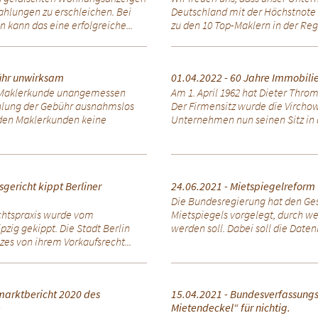
ahlungen zu erschleichen. Bei
Deutschland mit der Höchstnote
ann das eine erfolgreiche...
zu den 10 Top-Maklern in der Regio
ühr unwirksam
01.04.2022 - 60 Jahre Immobil
 Maklerkunde unangemessen
Am 1. April 1962 hat Dieter Thr
ahlung der Gebühr ausnahmslos
Der Firmensitz wurde die Virchows
 den Maklerkunden keine
Unternehmen nun seinen Sitz in de
gericht kippt Berliner
24.06.2021 - Mietspiegelreform
Die Bundesregierung hat den Ge
echtspraxis wurde vom
Mietspiegels vorgelegt, durch we
zig gekippt. Die Stadt Berlin
werden soll. Dabei soll die Daten
es von ihrem Vorkaufsrecht...
marktbericht 2020 des
15.04.2021 - Bundesverfassungsg
e
Mietendeckel“ für nichtig.